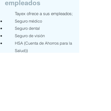
empleados
Tayex ofrece a sus empleados;
Seguro médico
Seguro dental
Seguro de visión
HSA (Cuenta de Ahorros para la
Salud)
)
401K
vacaciones pagadas
tiempo de enfermedad
Desarrollo de la carrera
Asistencia al empleado
Ambiente de trabajo dinámico
Seguro de vida grupal