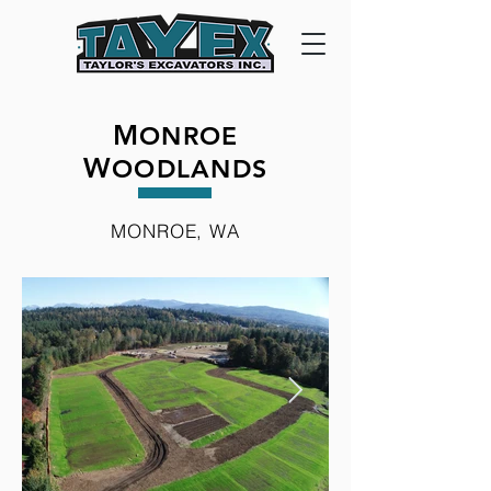
M
ONROE
W
OODLANDS
MONROE, WA